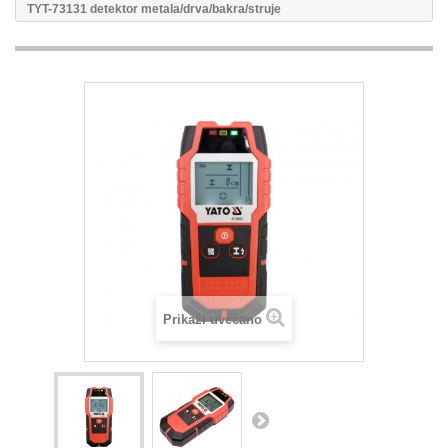
TYT-73131 detektor metala/drva/bakra/struje
Prikaži uvećano