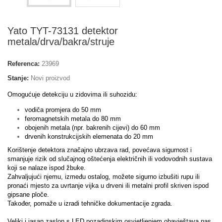
Yato TYT-73131 detektor
metala/drva/bakra/struje
Referenca:
23969
Stanje:
Novi proizvod
Omogućuje detekciju u zidovima ili suhozidu:
vodiča promjera do 50 mm
feromagnetskih metala do 80 mm
obojenih metala (npr. bakrenih cijevi) do 60 mm
drvenih konstrukcijskih elemenata do 20 mm
Korištenje detektora značajno ubrzava rad, povećava sigurnost i
smanjuje rizik od slučajnog oštećenja električnih ili vodovodnih sustava
koji se nalaze ispod žbuke.
Zahvaljujući njemu, između ostalog, možete sigurno izbušiti rupu ili
pronaći mjesto za uvrtanje vijka u drveni ili metalni profil skriven ispod
gipsane ploče.
Također, pomaže u izradi tehničke dokumentacije zgrada.
Veliki i jasan zaslon s LED pozadinskim osvjetljenjem obavještava nas