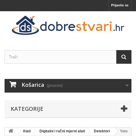
Prijavite se
Košarica
(prazno)
KATEGORIJE
Alati
Digitalni i ručni mjerni alati
Detektori
Yato