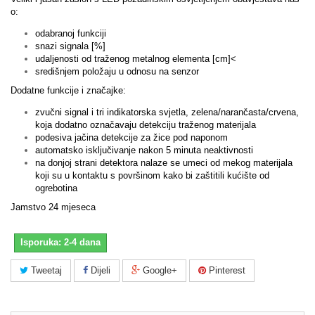
o:
odabranoj funkciji
snazi signala [%]
udaljenosti od traženog metalnog elementa [cm]<
središnjem položaju u odnosu na senzor
Dodatne funkcije i značajke:
zvučni signal i tri indikatorska svjetla, zelena/narančasta/crvena,
koja dodatno označavaju detekciju traženog materijala
podesiva jačina detekcije za žice pod naponom
automatsko isključivanje nakon 5 minuta neaktivnosti
na donjoj strani detektora nalaze se umeci od mekog materijala
koji su u kontaktu s površinom kako bi zaštitili kućište od
ogrebotina
Jamstvo 24 mjeseca
Isporuka: 2-4 dana
Tweetaj
Dijeli
Google+
Pinterest