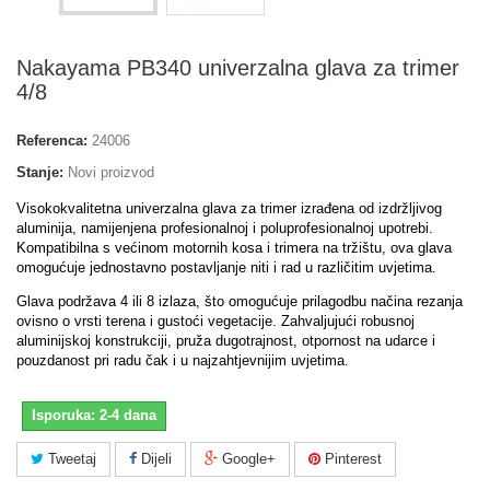
Nakayama PB340 univerzalna glava za trimer
4/8
Referenca:
24006
Stanje:
Novi proizvod
Visokokvalitetna univerzalna glava za trimer izrađena od izdržljivog
aluminija, namijenjena profesionalnoj i poluprofesionalnoj upotrebi.
Kompatibilna s većinom motornih kosa i trimera na tržištu, ova glava
omogućuje jednostavno postavljanje niti i rad u različitim uvjetima.
Glava podržava 4 ili 8 izlaza, što omogućuje prilagodbu načina rezanja
ovisno o vrsti terena i gustoći vegetacije. Zahvaljujući robusnoj
aluminijskoj konstrukciji, pruža dugotrajnost, otpornost na udarce i
pouzdanost pri radu čak i u najzahtjevnijim uvjetima.
Isporuka: 2-4 dana
Tweetaj
Dijeli
Google+
Pinterest