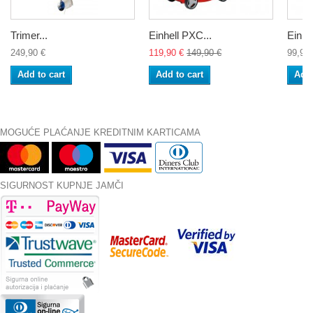
Trimer...
Einhell PXC...
Einhe
249,90 €
119,90 €
149,90 €
99,90 
Add to cart
Add to cart
Add 
MOGUĆE PLAĆANJE KREDITNIM KARTICAMA
SIGURNOST KUPNJE JAMČI