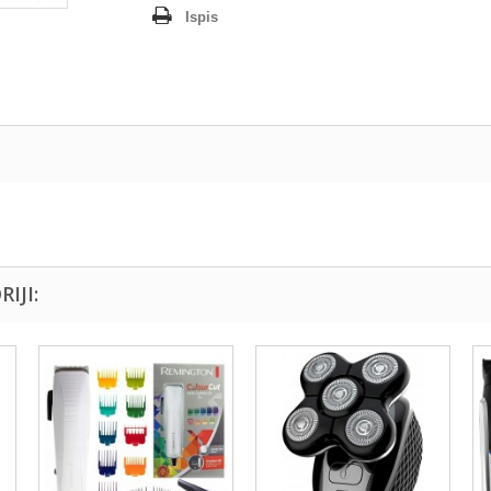
Ispis
IJI: