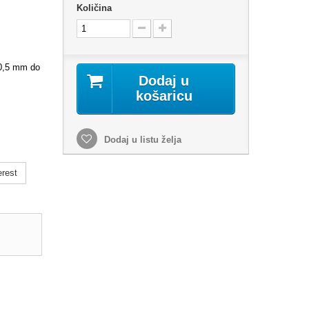
Količina
 0,5 mm do
Dodaj u
košaricu
Dodaj u listu želja
erest