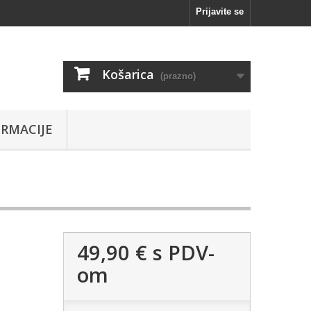
Prijavite se
Košarica
(prazno)
RMACIJE
49,90 €
s PDV-
om