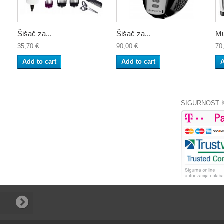
Šišač za...
Šišač za...
Mu
35,70 €
90,00 €
70
Add to cart
Add to cart
A
SIGURNOST 