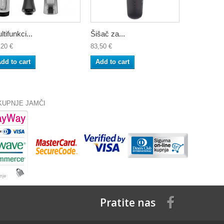
ltifunkci...
Šišač za...
Šišač za...
,20 €
83,50 €
55,60 €
dd to cart
Add to cart
Add to ca
KUPNJE JAMČI
Pratite nas