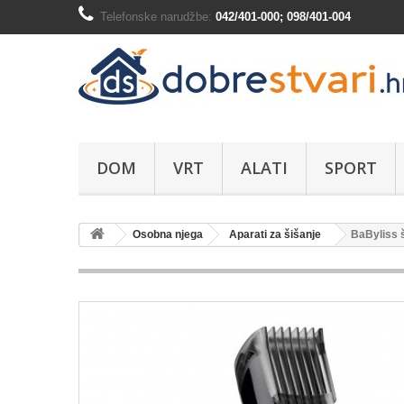
Telefonske narudžbe:
042/401-000; 098/401-004
DOM
VRT
ALATI
SPORT
Osobna njega
Aparati za šišanje
BaByliss 