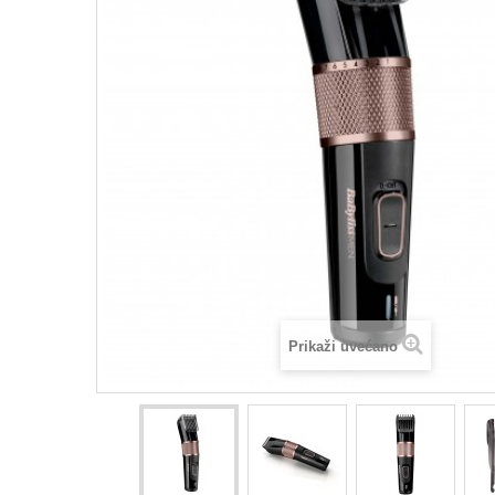
Prikaži uvećano