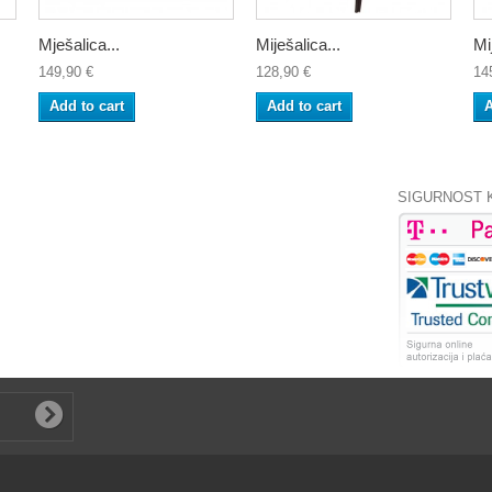
Mješalica...
Miješalica...
Mi
149,90 €
128,90 €
14
Add to cart
Add to cart
A
SIGURNOST 