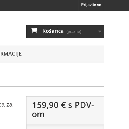
Prijavite se
Košarica
(prazno)
RMACIJE
159,90 €
s PDV-
ca za
om