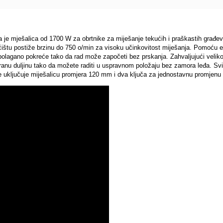
 mješalica od 1700 W za obrtnike za miješanje tekućih i praškastih građevinsk
ćištu postiže brzinu do 750 o/min za visoku učinkovitost miješanja. Pomoću e
e polagano pokreće tako da rad može započeti bez prskanja. Zahvaljujući vel
ranu duljinu tako da možete raditi u uspravnom položaju bez zamora leđa. Sv
 uključuje miješalicu promjera 120 mm i dva ključa za jednostavnu promjenu 