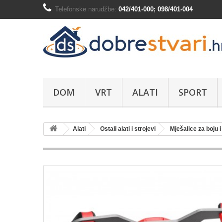
Telefonske narudžbe:
042/401-000; 098/401-004
DOM
VRT
ALATI
SPORT
Alati
Ostali alati i strojevi
Mješalice za boju i 