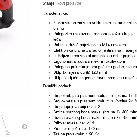
Stanje:
Novi proizvod
Karakteristike:
2-brzinski prijenos za veliki zakretni moment i 
brzinu
Prilagođen uspravnom radnom položaju koji je
leđa
Robusni držač miješalice s M14 navojem
Elektronika brzine za rad orijentiran na materija
Izdržljivo i robusno aluminijsko kućište prijeno
Ergonomska ručka s mekim rukohvatom
Polagano pokretanje omogućuje ugodan, sigura
Uklj. 1x mješalicu (Ø 120 mm)
Uklj. 2x ključa za jednostavnu promjenu miješa
Tehnički podaci:
Broj okretaja u praznom hodu min. (brzina 1): 
Broj okretaja u praznom hodu min. (brzina 2): 
Broj stupnjeva prijenosa: 2
Brzina praznog hoda maks. (brzina 1): 460 min
Brzina praznog hoda maks. (brzina 2): 750 min
Prihvat mješalice: M14
Promjer miješalice: 120 mm
Težina proizvoda: 4.96 Kg