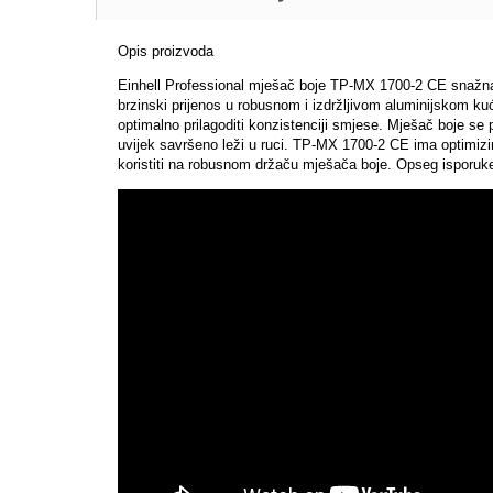
Opis proizvoda
Einhell Professional mješač boje TP-MX 1700-2 CE snažna je
brzinski prijenos u robusnom i izdržljivom aluminijskom ku
optimalno prilagoditi konzistenciji smjese. Mješač boje s
uvijek savršeno leži u ruci. TP-MX 1700-2 CE ima optimizi
koristiti na robusnom držaču mješača boje. Opseg isporuke