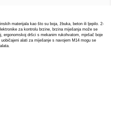
ih materijala kao što su boja, žbuka, beton ili ljepilo. 2-
lektronike za kontrolu brzine, brzina miješanja može se
ikoj, ergonomskoj dršci s mekanim rukohvatom, mješač boje
i uobičajeni alati za miješanje s navojem M14 mogu se
alata.