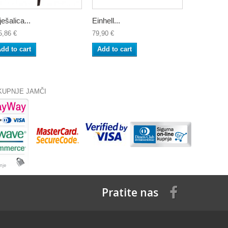
ješalica...
Einhell...
Einhell...
5,86 €
79,90 €
109,90 €
dd to cart
Add to cart
Add to ca
KUPNJE JAMČI
Pratite nas