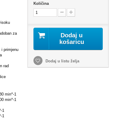
Količina
visoku
 udoban za
Dodaj u
košaricu
l i primjenu
sa
Dodaj u listu želja
n rad
lice
180 min^-1
300 min^-1
^-1
^-1