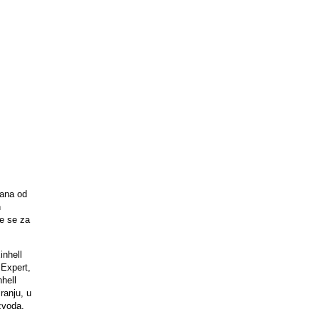
dana od
n
je se za
inhell
 Expert,
nhell
ranju, u
zvoda.