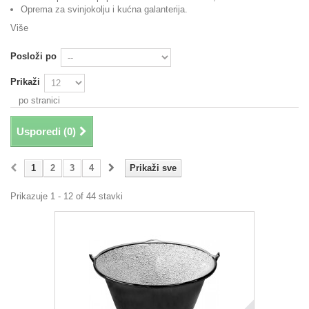
Oprema za svinjokolju i kućna galanterija.
Više
Posloži po
Prikaži
po stranici
Usporedi (
0
)
1
2
3
4
Prikaži sve
Prikazuje 1 - 12 of 44 stavki