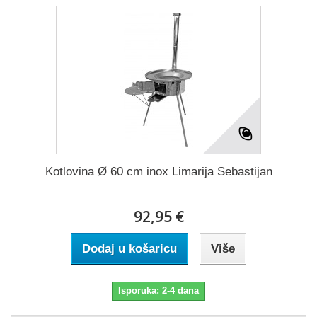
Kotlovina Ø 60 cm inox Limarija Sebastijan
92,95 €
Dodaj u košaricu
Više
Isporuka: 2-4 dana