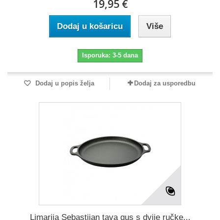
19,95 €
Dodaj u košaricu
Više
Isporuka: 3-5 dana
Dodaj u popis želja
Dodaj za usporedbu
Limarija Sebastijan tava gus s dvije ručke...