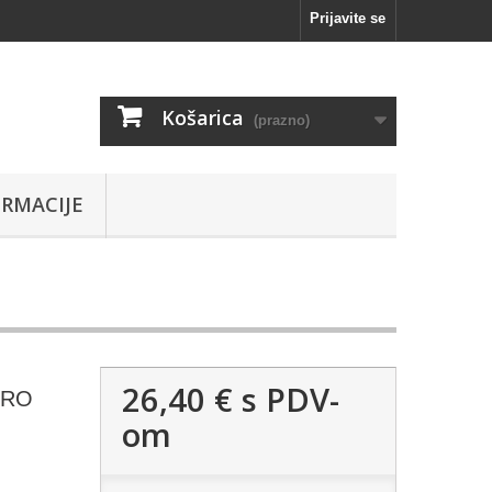
Prijavite se
Košarica
(prazno)
RMACIJE
26,40 €
s PDV-
 PRO
om