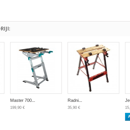
IJI:
Master 700...
Radni...
Je
199,90 €
35,90 €
15
A