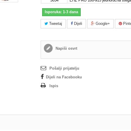
3034
EHZ PRO 100-915 jednoručna steg
Isporuka: 1-3 dana
Tweetaj
Dijeli
Google+
Pint
Napiši osvrt
Pošalji prijatelju
Dijeli na Facebooku
Ispis