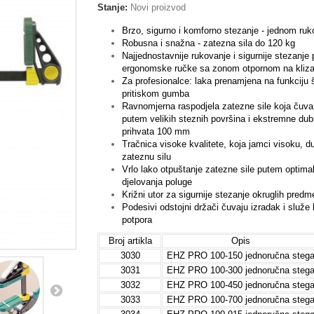
Stanje:
Novi proizvod
Brzo, sigurno i komforno stezanje - jednom ru
Robusna i snažna - zatezna sila do 120 kg
Najjednostavnije rukovanje i sigurnije stezanje
ergonomske ručke sa zonom otpornom na kliza
Za profesionalce: laka prenamjena na funkciju š
pritiskom gumba
Ravnomjerna raspodjela zatezne sile koja čuva
putem velikih steznih površina i ekstremne dub
prihvata 100 mm
Tračnica visoke kvalitete, koja jamci visoku, d
zateznu silu
Vrlo lako otpuštanje zatezne sile putem optima
djelovanja poluge
Križni utor za sigurnije stezanje okruglih predm
Podesivi odstojni držači čuvaju izradak i služe
potpora
Broj artikla
Opis
3030
EHZ PRO 100-150 jednoručna steg
3031
EHZ PRO 100-300 jednoručna steg
3032
EHZ PRO 100-450 jednoručna steg
3033
EHZ PRO 100-700 jednoručna steg