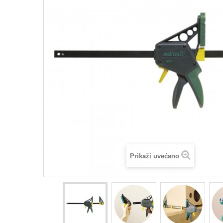
Prikaži uvećano