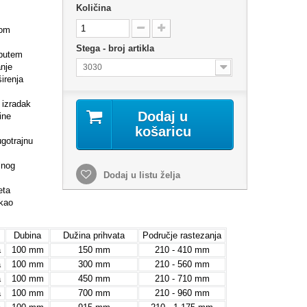
Količina
kom
Stega - broj artikla
 putem
nje
3030
irenja
 izradak
Dodaj u
ine
košaricu
ugotrajnu
lnog
Dodaj u listu želja
eta
 kao
Dubina
Dužina prihvata
Područje rastezanja
a
100 mm
150 mm
210 - 410 mm
a
100 mm
300 mm
210 - 560 mm
a
100 mm
450 mm
210 - 710 mm
a
100 mm
700 mm
210 - 960 mm