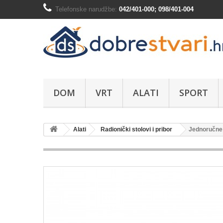
Telefonske narudžbe:
042/401-000; 098/401-004
DOM
VRT
ALATI
SPORT
Alati
Radionički stolovi i pribor
Jednoručne 