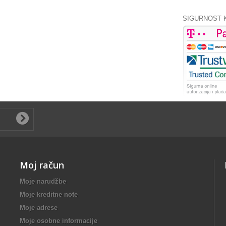
SIGURNOST 
Moj račun
Moje narudžbe
Moje kreditne note
Moje adrese
Moje osobne informacije