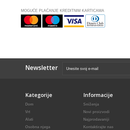
MOGUĆE PLAĆANJE KREDITNIM KARTICAMA
Newsletter
Kategorije
Informacije
Dom
Sniženja
Vrt
Novi proizvodi
Alati
Najprodavaniji
Osobna njega
Kontaktirajte nas