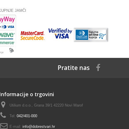
KUPNJE JAMČI
Pratite nas
Informacije o trgovini
Utilium d.o.o., Grana 39/1 42220 Novi Marof
Tel:
042/401-000
E-mail:
info@dobrestvari.hr