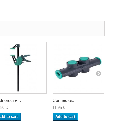
dnoručne...
Connector...
Kutna steg
,80 €
11,95 €
19,95 €
dd to cart
Add to cart
Add to ca