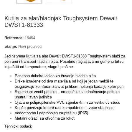
Kutija za alat/hladnjak Toughsystem Dewalt
DWST1-81333
Referenca:
18464
Stanje:
Novi proizvod
Jedinstvena kutija za alat Dewalt DWST1-81333 Toughsystem služi za
pohranu i transport hladnih pića. Posebno naglašavamo gumenu brtvu
koja štiti od temperature, vlage i prašine.
Posebno duboka ladica za čuvanje hladnih pića
Drške izrađene od dva materijala od koji je jedan mekši te
osiguravaju komforan zahvat prilikom nošenja kada je kofer pun
Sigurnosni ventil pritiska – omogućuje izjednačavanje priitska
unutra i izvan jedinice
Ojačane polipropilenske PVC stjenke 4mm za veliku čvrstoću
Kopče povezuju kofere radi kompaktnosti i veće stabilnosti
Vodootporan i neprobojan za prašinu (IP65)
Metalni držači sa otvorima za lokot
Tehnički podaci: