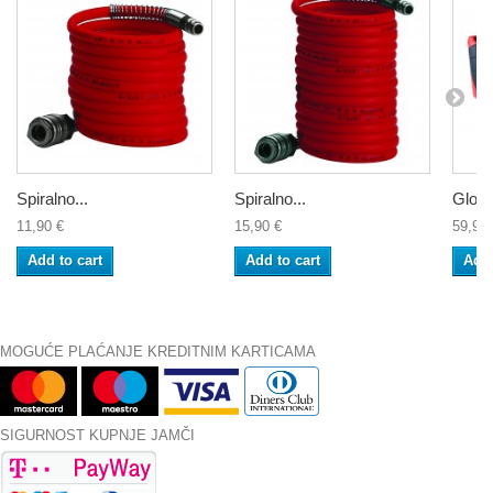
Spiralno...
Spiralno...
Glodal
11,90 €
15,90 €
59,90 
Add to cart
Add to cart
Add 
MOGUĆE PLAĆANJE KREDITNIM KARTICAMA
SIGURNOST KUPNJE JAMČI