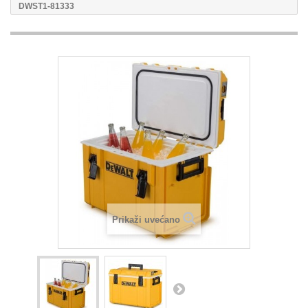
DWST1-81333
Prikaži uvećano