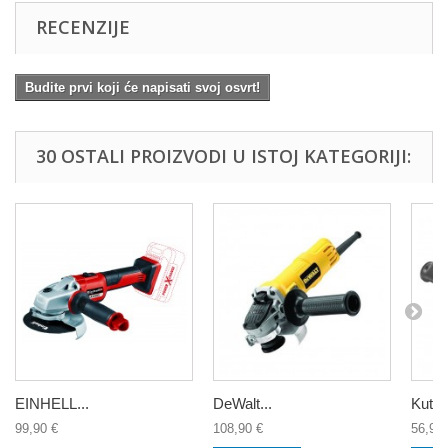
RECENZIJE
Budite prvi koji će napisati svoj osvrt!
30 OSTALI PROIZVODI U ISTOJ KATEGORIJI:
EINHELL...
DeWalt...
Kutna
99,90 €
108,90 €
56,95 