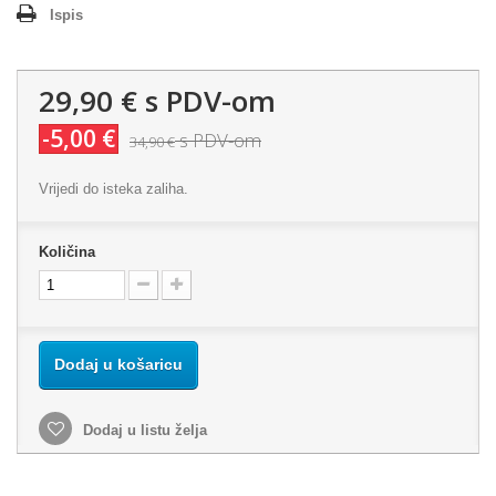
Ispis
29,90 €
s PDV-om
-5,00 €
s PDV-om
34,90 €
Vrijedi do isteka zaliha.
Količina
Dodaj u košaricu
Dodaj u listu želja