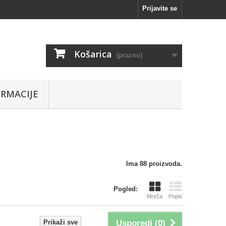
Prijavite se
Košarica
(prazno)
RMACIJE
Ima 88 proizvoda.
Pogled:
Mreža
Popis
Prikaži sve
Usporedi (
0
)