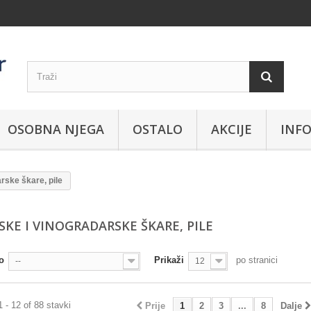
OSOBNA NJEGA
OSTALO
AKCIJE
INFO
rske škare, pile
SKE I VINOGRADARSKE ŠKARE, PILE
o
Prikaži
po stranici
--
12
1 - 12 of 88 stavki
Prije
1
2
3
...
8
Dalje