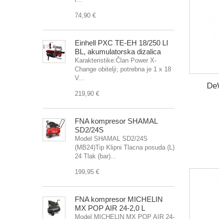
74,90 €
Einhell PXC TE-EH 18/250 LI
BL, akumulatorska dizalica
Karakteristike:Član Power X-
Change obitelji; potrebna je 1 x 18
V...
De
219,90 €
FNA kompresor SHAMAL
SD2/24S
Model SHAMAL SD2/24S
(MB24)Tip Klipni Tlacna posuda (L)
24 Tlak (bar)...
199,95 €
FNA kompresor MICHELIN
MX POP AIR 24-2,0 L
Model MICHELIN MX POP AIR 24-