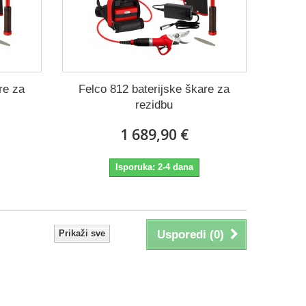
re za
Felco 812 baterijske škare za
rezidbu
1 689,90 €
Isporuka: 2-4 dana
Prikaži sve
Usporedi (
0
)