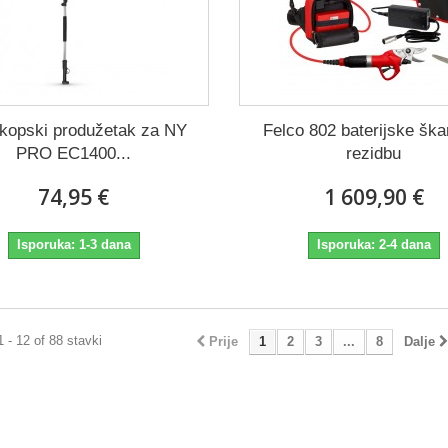
skopski produžetak za NY
Felco 802 baterijske ška
PRO EC1400...
rezidbu
74,95 €
1 609,90 €
Isporuka: 1-3 dana
Isporuka: 2-4 dana
1 - 12 of 88 stavki
Prije
1
2
3
...
8
Dalje