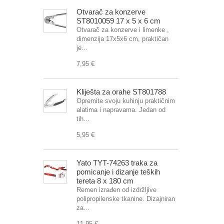
Otvarač za konzerve
ST8010059 17 x 5 x 6 cm
Otvarač za konzerve i limenke ,
dimenzija 17x5x6 cm, praktičan
je...
7,95 €
Kliješta za orahe ST801788
Opremite svoju kuhinju praktičnim
alatima i napravama. Jedan od
tih...
5,95 €
Yato TYT-74263 traka za
pomicanje i dizanje teških
tereta 8 x 180 cm
Remen izrađen od izdržljive
polipropilenske tkanine. Dizajniran
za...
11,95 €