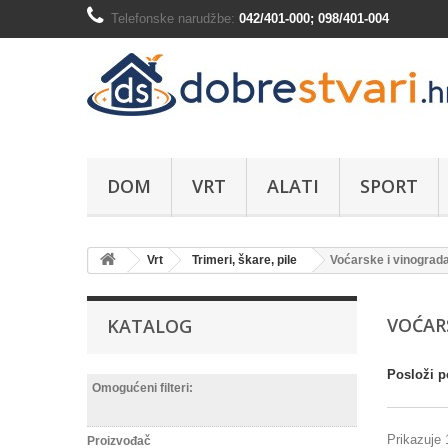
Telefonske narudžbe:
042/401-000; 098/401-004
DOM
VRT
ALATI
SPORT
Vrt
Trimeri, škare, pile
Voćarske i vinograda
VOĆAR
KATALOG
Posloži p
Omogućeni filteri:
Prikazuje 
Proizvođač