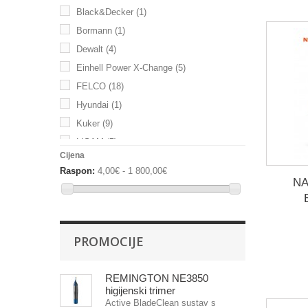
Black&Decker
(1)
Bormann
(1)
Dewalt
(4)
Einhell Power X-Change
(5)
FELCO
(18)
Hyundai
(1)
Kuker
(9)
LISAM
(5)
Cijena
LOWE
(7)
Raspon:
4,00€ - 1 800,00€
Nakayama
(11)
ΝΑ
Stanley
(1)
Stocker
(5)
Verto
(18)
PROMOCIJE
YATO
(2)
REMINGTON NE3850
higijenski trimer
Active BladeClean sustav s