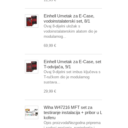
Einhell Umetak za E-Case,
vodoinstalaterski set, 8/1
Ovaj 8-dijelni uložak s
vodoinstalaterskim alatom dio je
modularnog...
69,99 €
Einhell Umetak za E-Case, set
T-odvijača, 9/1
Ovaj 9-dijelni set imbus ključeva s
T-ručkom dio je modularnog
sustava...
29,99 €
Wiha W47216 MFT set za
testiranje instalacija + pribor u L
koferu
Opis proizvodaNezgodna priprema
i zadaci praćenja, papirologija i...