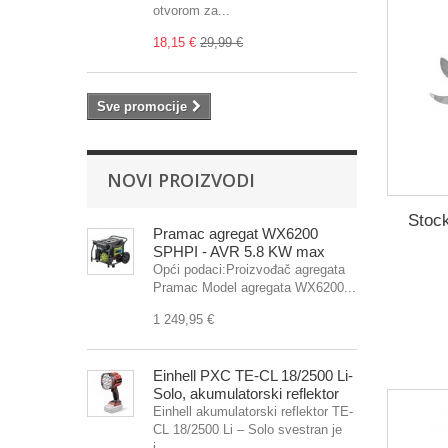
otvorom za...
18,15 €
29,99 €
Sve promocije
NOVI PROIZVODI
Stoc
Pramac agregat WX6200
SPHPI - AVR 5.8 KW max
Opći podaci:Proizvođač agregata
Pramac Model agregata WX6200...
1 249,95 €
Einhell PXC TE-CL 18/2500 Li-
Solo, akumulatorski reflektor
Einhell akumulatorski reflektor TE-
CL 18/2500 Li – Solo svestran je
i...