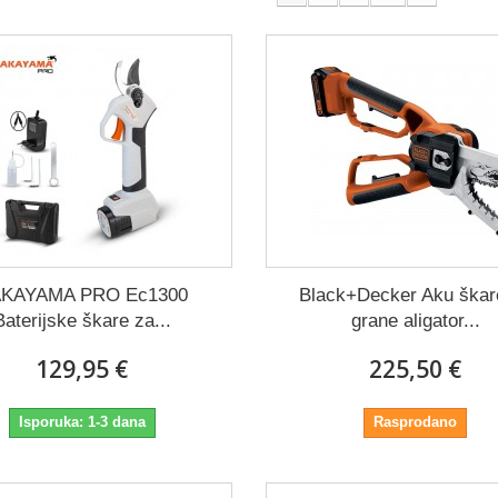
ΚΑΥΑΜΑ PRO Ec1300
Black+Decker Aku škar
Baterijske škare za...
grane aligator...
129,95 €
225,50 €
Isporuka: 1-3 dana
Rasprodano