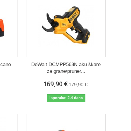
lcano
DeWalt DCMPP568N aku škare
za grane/pruner...
169,90 €
179,90 €
Isporuka: 2-4 dana