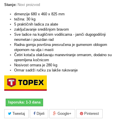
Stanje:
Novi proizvod
dimenzije 680 x 460 x 825 mm
težina: 30 kg
5 praktičnih ladica za alate
zaključavanje središnjom bravom
Sve ladice na kugličnim vodilicama - jamči dugogodišnji
nesmetan i pouzdan rad
Radna gornja površina presvučena je gumenom oblogom
otpornom na ulja i masti
Četiri kotača olakšavaju manevriranje ormarom, dodatno su
opremljena kočnicom
Nosivost ormara je 280 kg
Ormar sadrži ručku za lakše rukovanje
Isporuka: 1-3 dana
Tweetaj
Dijeli
Google+
Pinterest