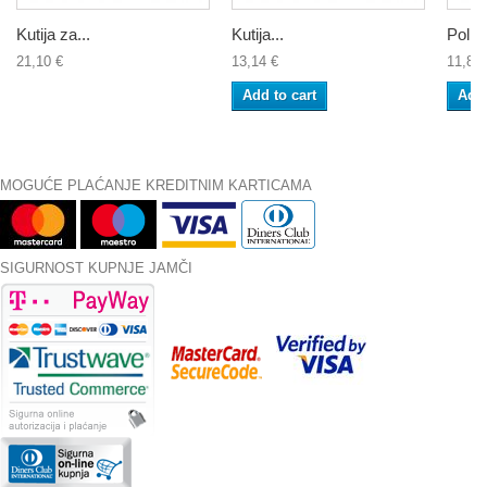
Kutija za...
Kutija...
Polica
21,10 €
13,14 €
11,80 
Add to cart
Add 
MOGUĆE PLAĆANJE KREDITNIM KARTICAMA
SIGURNOST KUPNJE JAMČI