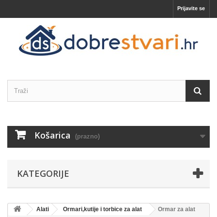
Prijavite se
Košarica
(prazno)
KATEGORIJE
Alati
Ormari,kutije i torbice za alat
Ormar za alat