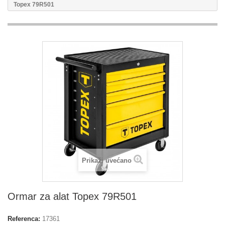
Topex 79R501
Prikaži uvećano
Ormar za alat Topex 79R501
Referenca:
17361